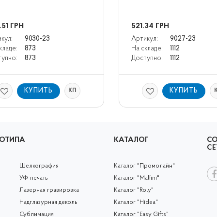
.51
ГРН
521.34
ГРН
кул:
9030-23
Артикул:
9027-23
кладе:
873
На складе:
1112
упно:
873
Доступно:
1112
КУПИТЬ
КУПИТЬ
КП
ГОТИПА
КАТАЛОГ
С
СЕ
Шелкография
Каталог "Промолайн"
УФ-печать
Каталог "Malfini"
Лазерная гравировка
Каталог "Roly"
Надглазурная деколь
Каталог "Hidea"
Сублимация
Каталог "Easy Gifts"