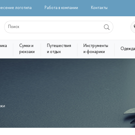
несение логотипа
Работа в компании
Контакты
ника
Сумки и
Путешествия
Инструменты
Одежд
рюкзаки
и отдых
и фонарики
жи