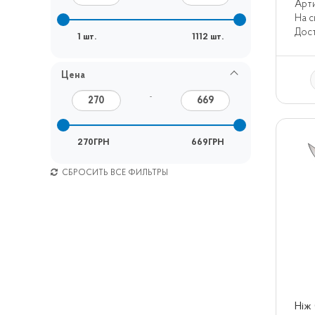
Арти
На с
Дост
1 шт.
1112 шт.
Цена
–
270ГРН
669ГРН
СБРОСИТЬ ВСЕ ФИЛЬТРЫ
Ніж 