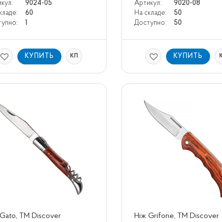
кул:
9024-05
Артикул:
9020-08
кладе:
60
На складе:
50
упно:
1
Доступно:
50
КУПИТЬ
КУПИТЬ
КП
Gato, TM Discover
Ніж Grifone, TM Discover