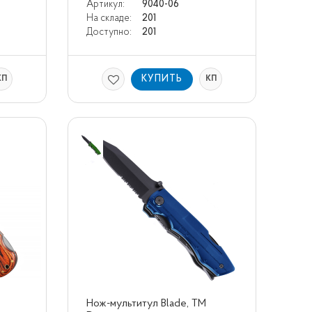
Артикул:
9040-06
На складе:
201
Доступно:
201
КУПИТЬ
КП
КП
Нож-мультитул Blade, TM 