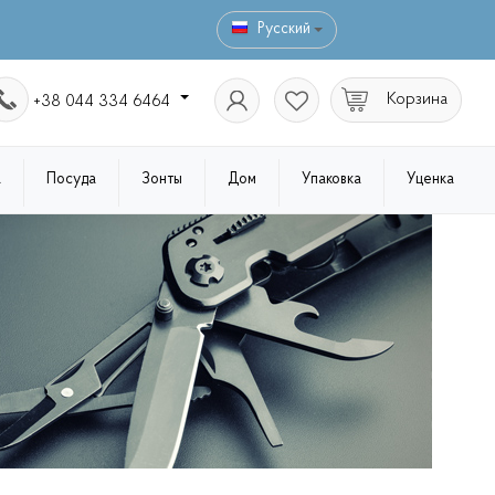
Русский
Корзина
+38 044 334 6464
а
Посуда
Зонты
Дом
Упаковка
Уценка