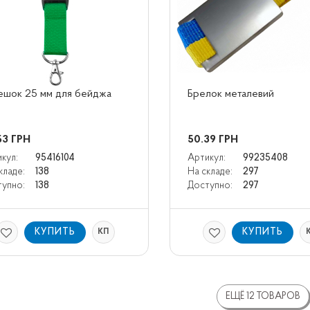
ешок 25 мм для бейджа
Брелок металевий
53
ГРН
50.39
ГРН
кул:
95416104
Артикул:
99235408
кладе:
138
На складе:
297
упно:
138
Доступно:
297
КУПИТЬ
КУПИТЬ
КП
ЕЩЁ 12 ТОВАРОВ