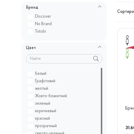
Бренд
Сортиров
Discover
No Brand
Totobi
Цвет
белый
Графітовий
желтый
Жовто-блакитний
зеленый
Брел
коричневый
красный
прозрачный
31.6
светло-зеленый