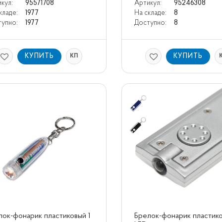
кул:
95571708
Артикул:
95246308
кладе:
1977
На складе:
8
упно:
1977
Доступно:
8
КУПИТЬ
КУПИТЬ
КП
ок-фонарик пластиковый 1 
Брелок-фонарик пластиков