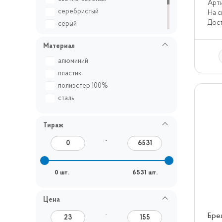
Арти
серебристый
На с
Дост
серый
синий
Материал
черный
алюминий
пластик
полиэстер 100%
сталь
Тираж
–
0 шт.
6531 шт.
Цена
Брел
–