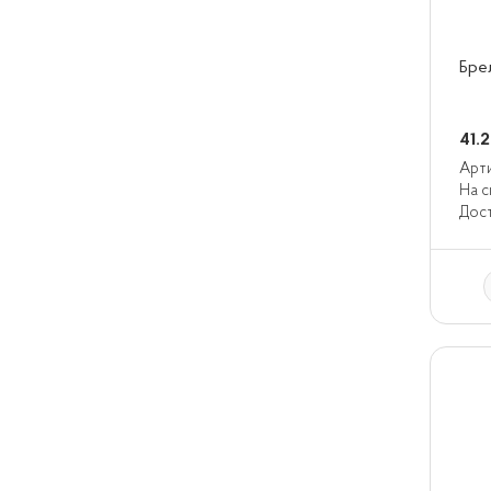
Бре
41.
Арти
На с
Дост