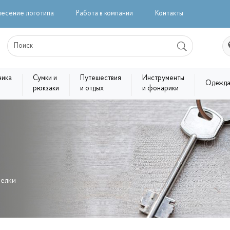
несение логотипа
Работа в компании
Контакты
ника
Сумки и
Путешествия
Инструменты
Одежд
рюкзаки
и отдых
и фонарики
релки