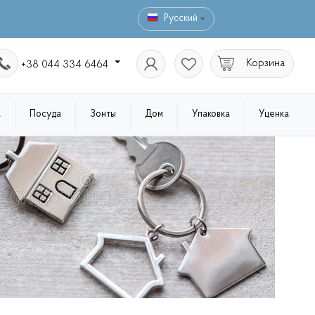
Русский
Корзина
+38 044 334 6464
а
Посуда
Зонты
Дом
Упаковка
Уценка