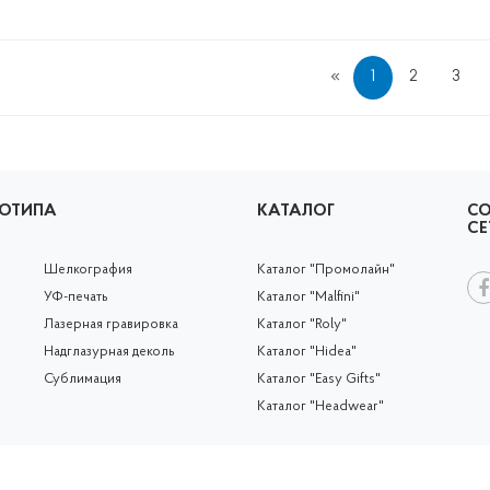
1
2
3
ГОТИПА
КАТАЛОГ
С
СЕ
Шелкография
Каталог "Промолайн"
УФ-печать
Каталог "Malfini"
Лазерная гравировка
Каталог "Roly"
Надглазурная деколь
Каталог "Hidea"
Сублимация
Каталог "Easy Gifts"
я
Каталог "Headwear"