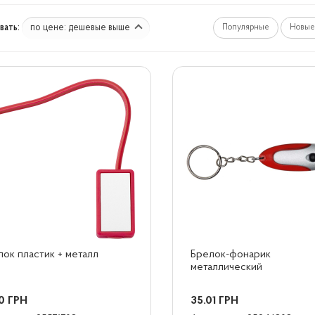
по цене: дешевые выше
ать:
Популярные
Новые
ок пластик + металл
Брелок-фонарик 
металлический
0
ГРН
35.01
ГРН