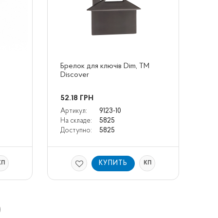
Брелок для ключів Dim, TM 
Discover
52.18
ГРН
Артикул:
9123-10
На складе:
5825
Доступно:
5825
КУПИТЬ
КП
КП