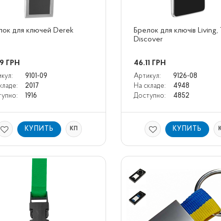
лок для ключей Derek
Брелок для ключів Living, 
Discover
29
ГРН
46.11
ГРН
кул:
9101-09
Артикул:
9126-08
кладе:
2017
На складе:
4948
упно:
1916
Доступно:
4852
КУПИТЬ
КУПИТЬ
КП