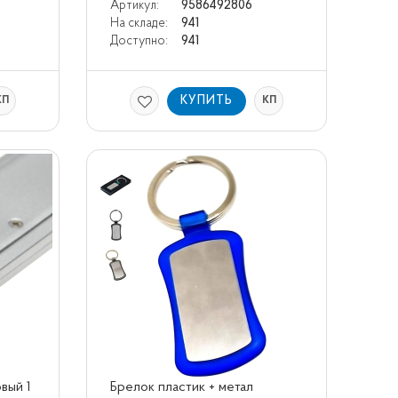
Артикул:
9586492806
На складе:
941
Доступно:
941
КУПИТЬ
КП
КП
ый 1 
Брелок пластик + метал