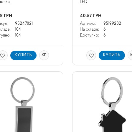
почка
LED
58
ГРН
40.57
ГРН
кул:
95247021
Артикул:
95199232
кладе:
104
На складе:
6
упно:
104
Доступно:
6
КУПИТЬ
КУПИТЬ
КП