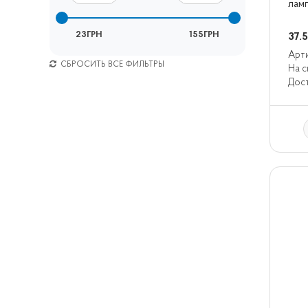
лам
23ГРН
155ГРН
37.
Арти
СБРОСИТЬ ВСЕ ФИЛЬТРЫ
На с
Дост