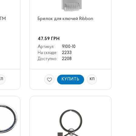
TM 
Брелок для ключей Ribbon
47.59
ГРН
Артикул:
9100-10
На складе:
2233
Доступно:
2208
КУПИТЬ
КП
КП