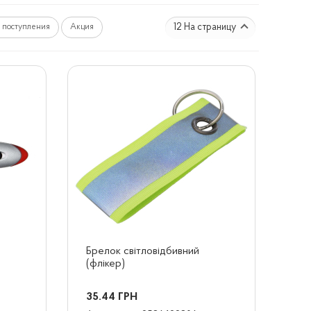
12 На страницу
 поступления
Акция
Брелок світловідбивний 
(флікер)
35.44
ГРН