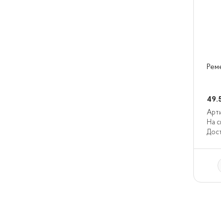
Рем
49.
Арти
На с
Дост