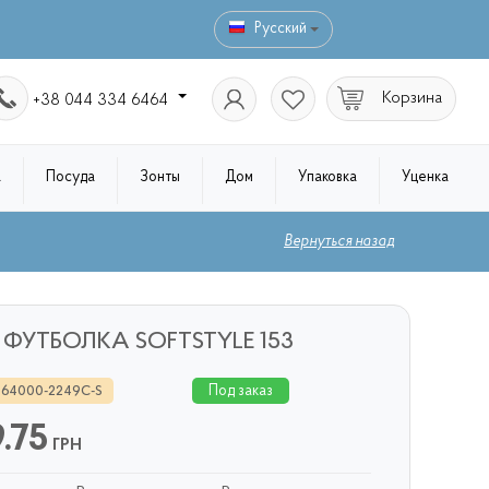
Русский
Корзина
+38 044 334 6464
а
Посуда
Зонты
Дом
Упаковка
Уценка
Вернуться назад
ФУТБОЛКА SOFTSTYLE 153
Под заказ
 64000-2249C-S
9.75
ГРН