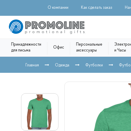
О компании
Как сделать заказ
На
Принадлежности
Персональные
Электро
Офис
для письма
аксессуары
и Часы
Главная
Одежда
Футболки
Футбол