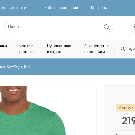
несение логотипа
Работа в компании
Контакты
ника
Сумки и
Путешествия
Инструменты
Одежд
рюкзаки
и отдых
и фонарики
ка SoftStyle 153
Артикул:
21