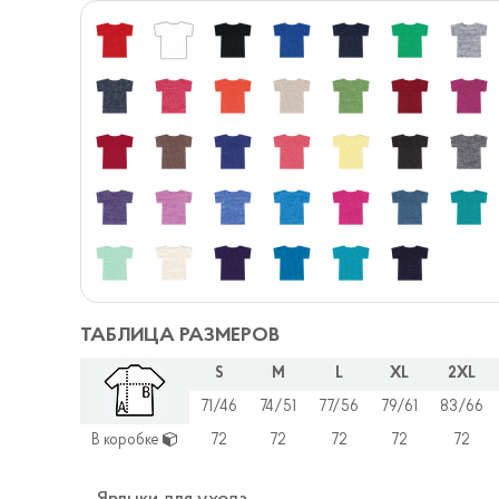
ТАБЛИЦА РАЗМЕРОВ
S
M
L
XL
2XL
71/46
74/51
77/56
79/61
83/66
В коробке
72
72
72
72
72