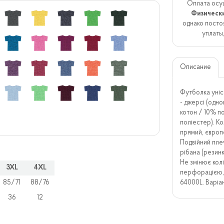
Оплата осу
Физическ
однако посто
уплаты
Описание
Футболка унісе
- джерсі (одн
котон / 10% п
поліестер). Ко
прямий, європ
Подвійний плеч
рібана (резинк
Не змінює колі
3XL
4XL
перфорацією, з
85/71
88/76
64000L. Варіан
36
12