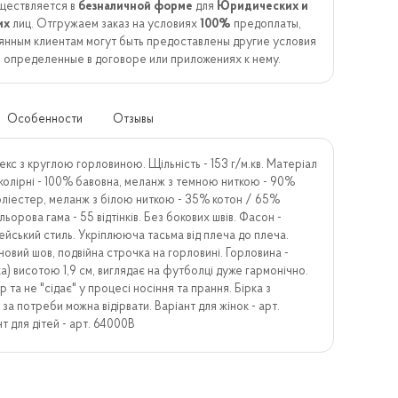
ществляется в
безналичной форме
для
Юридических и
их
лиц. Отгружаем заказ на условиях
100%
предоплаты,
янным клиентам могут быть предоставлены другие условия
, определенные в договоре или приложениях к нему.
Особенности
Отзывы
кс з круглою горловиною. Щільність - 153 г/м.кв. Матеріал
околірні - 100% бавовна, меланж з темною ниткою - 90%
оліестер, меланж з білою ниткою - 35% котон / 65%
льорова гама - 55 відтінків. Без бокових швів. Фасон -
ейський стиль. Укріплююча тасьма від плеча до плеча.
овий шов, подвійна строчка на горловині. Горловина -
а) висотою 1,9 см, виглядає на футболці дуже гармонічно.
р та не "сідає" у процесі носіння та прання. Бірка з
а потреби можна відірвати. Варіант для жінок - арт.
т для дітей - арт. 64000В