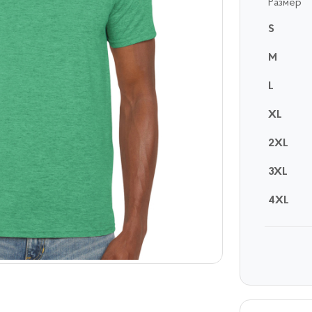
Размер
S
M
L
XL
2XL
3XL
4XL