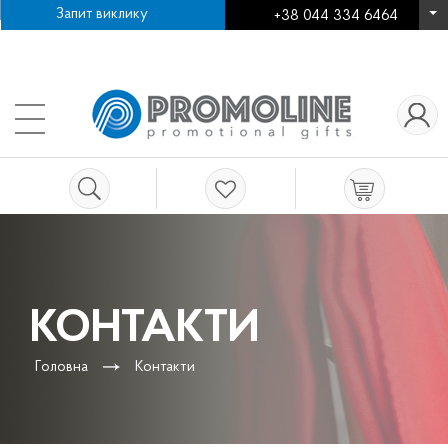
Запит виклику
+38 044 334 6464
Про компанію
Як зробити замовлення
+38
Нанесення логотипу
Робота в компанії
Контакти
КОНТАКТИ
Головна
Контакти