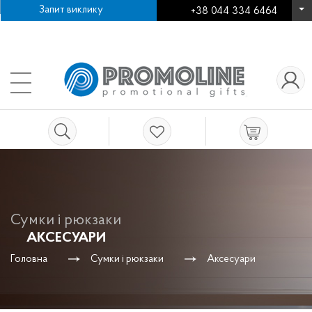
Запит виклику
+38 044 334 6464
Про компанію
Як зробити замовлення
+38
Нанесення логотипу
Робота в компанії
Контакти
Сумки і рюкзаки
АКСЕСУАРИ
Головна
Сумки і рюкзаки
Аксесуари