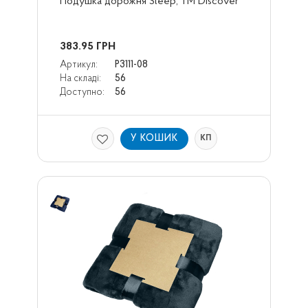
Подушка дорожня Sleep, TM Dіscover
383.95
ГРН
Артикул:
Р3111-08
На складі:
56
Доступно:
56
У КОШИК
КП