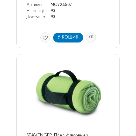
Артикул:
MO724507
На складі:
93
Доступно:
93
У КОШИК
КП
STAVENGER, Плед флісовий з 