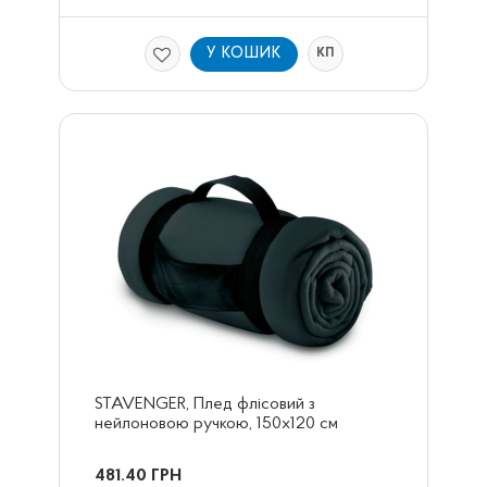
У КОШИК
КП
STAVENGER, Плед флісовий з 
нейлоновою ручкою, 150х120 см
481.40
ГРН