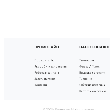
ПРОМОЛАЙН
НАНЕСЕННЯ ЛО
Про компанію
Тамподрук
Як зробити замовлення
Флекс / Флок
Робота в компанії
Вишивка логотипу
Задати питання
Тиснення
Контакти
Об'ємна наклейка
Вартість нанесення
© 2026.
Promoline
All rights reserved