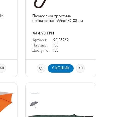
М 
Парасолька-тростина 
напівавтомат 'Wind' Ø103 cм
444.93
ГРН
Артикул:
90103262
На складі:
153
Доступно:
153
У КОШИК
КП
КП