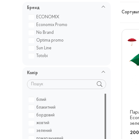
Бренд
Сортуват
ECONOMIX
Economix Promo
No Brand
Optima promo
Sun Line
Totobi
Колір
білий
блакитний
Пара
бордовий
Eco
жовтий
зел
зелений
200
помаранчевий