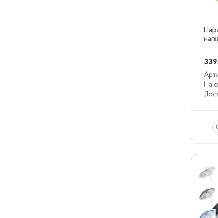
Пара
напі
339
Арти
На с
Дост