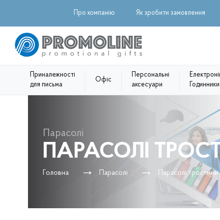
Про компанію
Як зробити замовлення
Приналежності
Персональні
Електроні
Офіс
для письма
аксесуари
Годинники
Парасолі
ПАРАСОЛІ ТРОС
Головна
Парасолі
Парасолі тростини