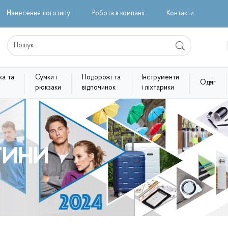
Нанесення логотипу
Робота в компанії
Контакти
ка та
Сумки і
Подорожі та
Інструменти
Одяг
рюкзаки
відпочинок
і ліхтарики
ТИНИ