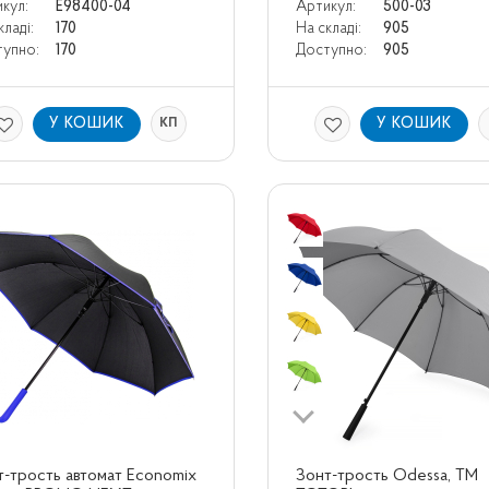
кул:
E98400-04
Артикул:
500-03
кладі:
170
На складі:
905
упно:
170
Доступно:
905
У КОШИК
У КОШИК
КП
-трость автомат Economix 
Зонт-трость Odessa, ТМ 