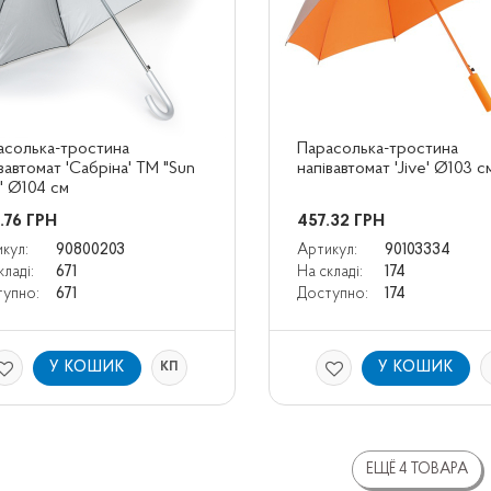
солька-тростина 
Парасолька-тростина 
вавтомат 'Сабріна' ТМ "Sun 
напівавтомат 'Jive' Ø103 c
" Ø104 cм
.76
ГРН
457.32
ГРН
кул:
90800203
Артикул:
90103334
кладі:
671
На складі:
174
упно:
671
Доступно:
174
У КОШИК
У КОШИК
КП
ЕЩЁ 4 ТОВАРА