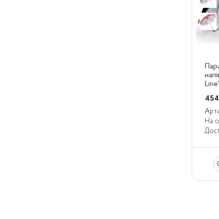
Пара
напі
Line
454
Арти
На с
Дост