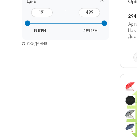
Ціна
Opt
–
294
Арти
На с
191ГРН
499ГРН
Дост
СКИДАННЯ