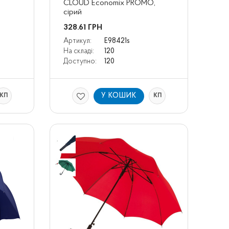
CLOUD Economix PROMO, 
сірий
328.61
ГРН
Артикул:
E98421s
На складі:
120
Доступно:
120
У КОШИК
КП
КП