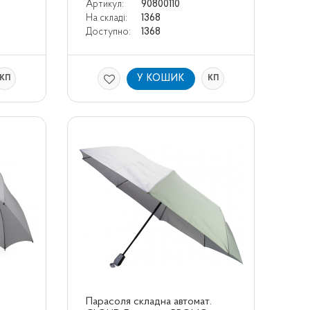
Артикул:
90800110
На складі:
1368
Доступно:
1368
У КОШИК
КП
КП
Парасоля складна автомат. 