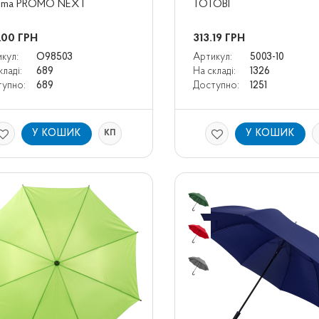
ima PROMO NEXT
ТОТОВІ
.00
ГРН
313.19
ГРН
кул:
O98503
Артикул:
5003-10
кладі:
689
На складі:
1326
упно:
689
Доступно:
1251
У КОШИК
У КОШИК
КП