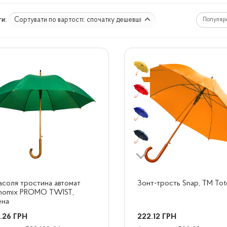
Сортувати по вартості: спочатку дешевші
и:
Популяр
соля тростина автомат 
Зонт-трость Snap, ТМ Tot
nomix PROMO TWIST, 
ена
.26
ГРН
222.12
ГРН