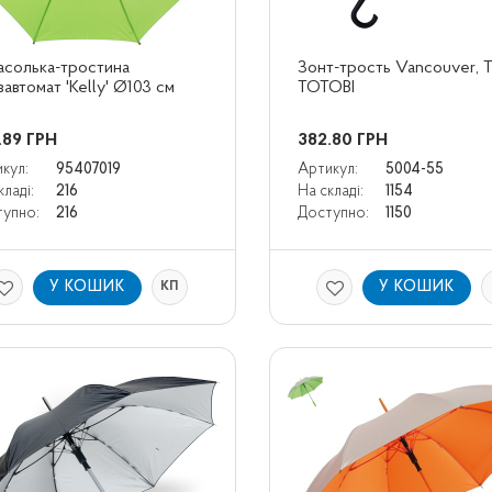
солька-тростина 
Зонт-трость Vancouver, Т
вавтомат 'Kelly' Ø103 cм
TOTOBI
.89
ГРН
382.80
ГРН
кул:
95407019
Артикул:
5004-55
кладі:
216
На складі:
1154
упно:
216
Доступно:
1150
У КОШИК
У КОШИК
КП