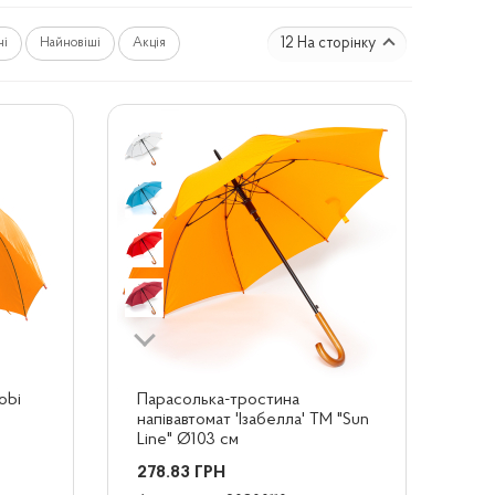
12 На сторінку
ні
Найновіші
Акція
obi
Парасолька-тростина 
напівавтомат 'Ізабелла' ТМ "Sun 
Line" Ø103 cм
278.83
ГРН