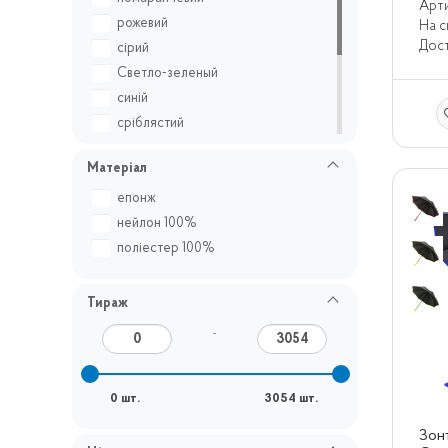
Арти
рожевий
На с
Дост
сірий
Светло-зеленый
синій
сріблястий
темно-зелений
Матеріал
темно-синій
червоний
епонж
чорний
нейлон 100%
поліестер 100%
Тираж
–
0 шт.
3054 шт.
Зонт