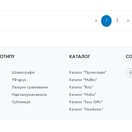
1
2
ГОТИПУ
КАТАЛОГ
СО
Шовкографія
Каталог "Промолайн"
УФ-друк
Каталог "Malfini"
Лазерне гравіювання
Каталог "Roly"
Надглазурная деколь
Каталог "Hidea"
Сублімація
Каталог "Easy Gifts"
Каталог "Headwear"