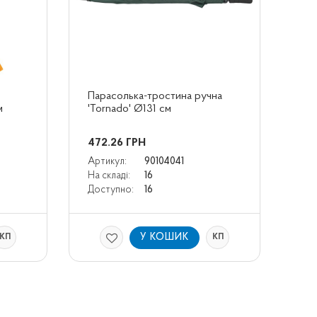
Парасолька-тростина ручна 
м
'Tornado' Ø131 cм
472.26
ГРН
Артикул:
90104041
На складі:
16
Доступно:
16
У КОШИК
КП
КП