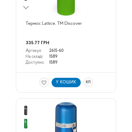
Термос Lattice, ТМ Discover
335.77
ГРН
Артикул:
2615-60
На складі:
1589
Доступно:
1589
У КОШИК
КП