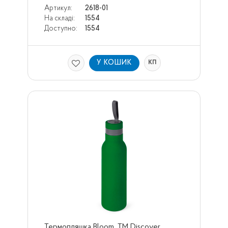
Артикул:
2618-01
На складі:
1554
Доступно:
1554
У КОШИК
КП
Термопляшка Bloom, ТМ Discover