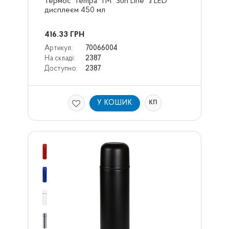
Термос 'Tempa' ТМ "Sun Line" з LED 
дисплеєм 450 мл
416.33
ГРН
Артикул:
70066004
На складі:
2387
Доступно:
2387
У КОШИК
КП