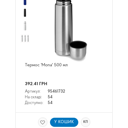
Термос 'Mona' 500 мл
392.41
ГРН
Артикул:
95461732
На складі:
54
Доступно:
54
У КОШИК
КП