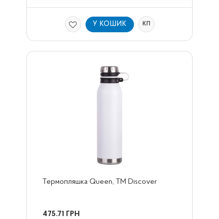
У КОШИК
КП
Термопляшка Queen, ТМ Discover
475.71
ГРН