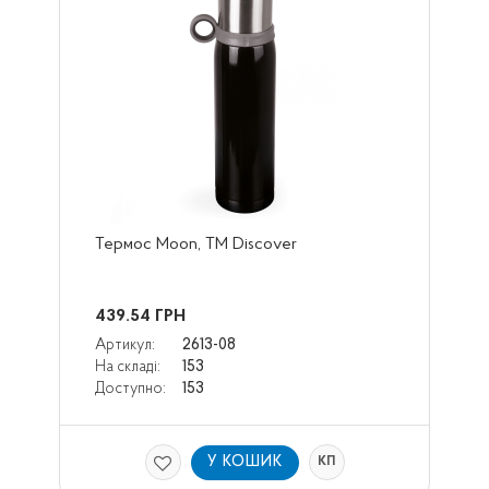
Термос Moon, ТМ Discover
439.54
ГРН
Артикул:
2613-08
На складі:
153
Доступно:
153
У КОШИК
КП