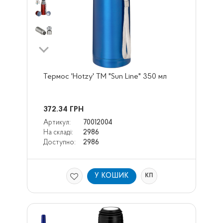
Термос 'Hotzy' ТМ "Sun Line" 350 мл
372.34
ГРН
Артикул:
70012004
На складі:
2986
Доступно:
2986
У КОШИК
КП