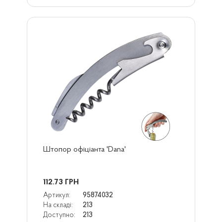
Штопор офіціанта 'Dana'
112.73
ГРН
Артикул:
95874032
На складі:
213
Доступно:
213