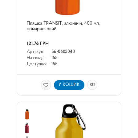
Пляшка TRANSIT, алюміній, 400 мл, 
помаранчовий
121.76
ГРН
Артикул:
56-0603043
На складі:
155
Доступно:
155
У КОШИК
КП