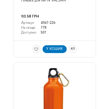
Пляшка для пиття VALSAN
113.58
ГРН
Артикул:
4067-226
На складі:
778
Доступно:
507
У КОШИК
КП