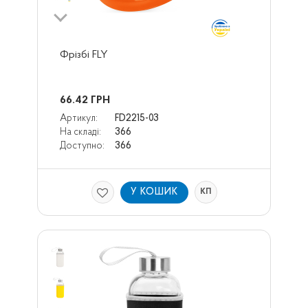
Фрізбі FLY
66.42
ГРН
Артикул:
FD2215-03
На складі:
366
Доступно:
366
У КОШИК
КП