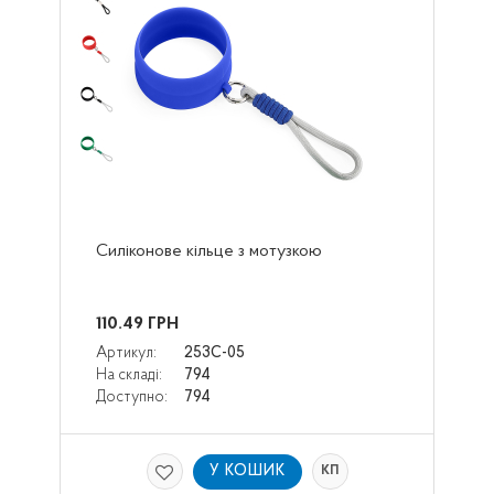
Силіконове кільце з мотузкою
110.49
ГРН
Артикул:
253C-05
На складі:
794
Доступно:
794
У КОШИК
КП