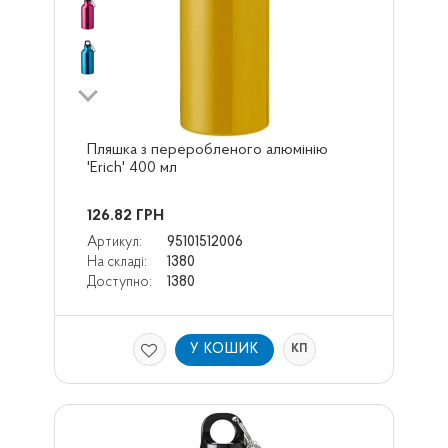
Пляшка з переробленого алюмінію 
'Erich' 400 мл
126.82
ГРН
Артикул:
95101512006
На складі:
1380
Доступно:
1380
У КОШИК
КП