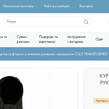
Нанесення логотипу
Робота в компанії
Контакти
ка та
Сумки і
Подорожі та
Інструменти
Одяг
рюкзаки
відпочинок
і ліхтарики
уртка софтшелл зі знімними рукавами і капюшоном SOL'S TRANSFORMER
КУ
РУ
Артикул: