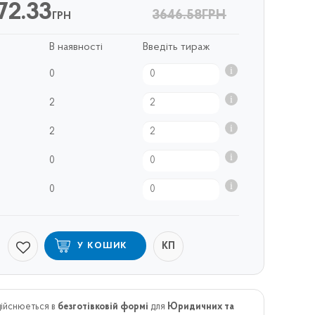
72.33
3646.58
ГРН
ГРН
В наявності
Введіть тираж
0
2
2
0
0
КП
У КОШИК
дійснюеться в
безготівковій формі
для
Юридичних та