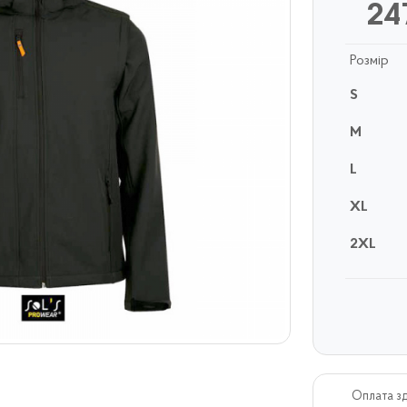
24
Розмір
S
M
L
XL
2XL
Оплата з