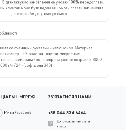
. Відвантажуємо замовлення на умовах
100%
передоплати,
им клієнтам може бути надані інші умови сплати, визначені в
договорі або додатках до нього.
обливості
елл со съемными рукавами и капюшоном. Материал:
полиэстeр - 5% эластан - внутри: микрофлис -
тановая мембрана - водонепроницаемое покрытие: 8000
1000 г/м/24 ч(софтшелл 340)
ЦІАЛЬНІ МЕРЕЖІ
ЗВ'ЯЗАТИСЯ З НАМИ
Ми на Facebook
+38 044 334 6464
Допоможіть нам стати
краще