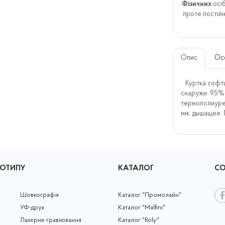
Фізичних
осіб
проте постійн
Опис
Ос
Куртка софтш
снаружи: 95% 
термополиуре
мм; дышащее: 
ГОТИПУ
КАТАЛОГ
СО
Шовкографія
Каталог "Промолайн"
УФ-друк
Каталог "Malfini"
Лазерне гравіювання
Каталог "Roly"