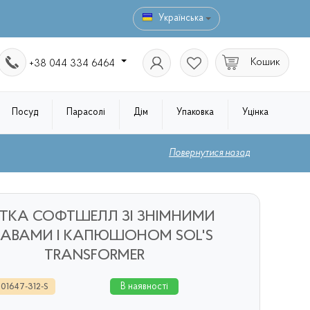
Українська
Кошик
+38 044 334 6464
Посуд
Парасолі
Дім
Упаковка
Уцінка
Повернутися назад
РТКА СОФТШЕЛЛ ЗІ ЗНІМНИМИ
КАВАМИ І КАПЮШОНОМ SOL'S
TRANSFORMER
В наявності
 01647-312-S