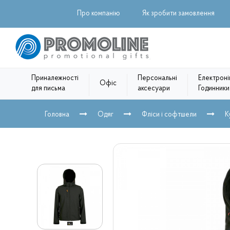
Про компанію
Як зробити замовлення
Приналежності
Персональні
Електроні
Офіс
для письма
аксесуари
Годинники
Головна
Одяг
Фліси і софтшели
К