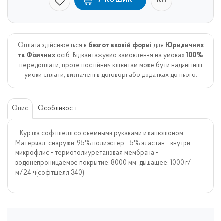
КП
У КОШИК
Оплата здійснюеться в
безготівковій формі
для
Юридичних
та Фізичних
осіб. Відвантажуємо замовлення на умовах
100%
передоплати, проте постійним клієнтам може бути надані інші
умови сплати, визначені в договорі або додатках до нього.
Опис
Особливості
Куртка софтшелл со съемными рукавами и капюшоном.
Материал: снаружи: 95% полиэстeр - 5% эластан - внутри:
микрофлис - термополиуретановая мембрана -
водонепроницаемое покрытие: 8000 мм; дышащее: 1000 г/
м/24 ч(софтшелл 340)